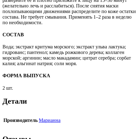
разверните ее и плотно приложите к лицу на 15–30 минут
(желательно лечь и расслабиться). После снятия маски
похлопывающими движениями распределите по коже остатки
состава. Не требует смывания. Применять 1–2 раза в неделю
по необходимости.
СОСТАВ
Вода; экстракт критума морского; экстракт ульва лактука;
гидрованс; пантенол; камедь рожкового дерева; коллаген
морской; аргинин; масло макадамии; цитрат серебра; сорбат
калия; альгинат натрия; соли моря.
ФОРМА ВЫПУСКА
2 шт.
Детали
Производитель
Марианна