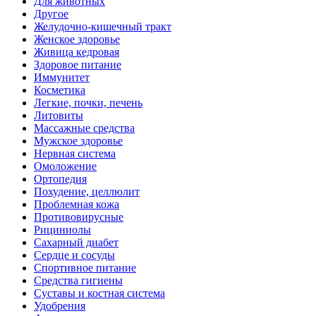
Для животных
Другое
Желудочно-кишечный тракт
Женское здоровье
Живица кедровая
Здоровое питание
Иммунитет
Косметика
Легкие, почки, печень
Литовиты
Массажные средства
Мужское здоровье
Нервная система
Омоложение
Ортопедия
Похудение, целлюлит
Проблемная кожа
Противовирусные
Рициниолы
Сахарный диабет
Сердце и сосуды
Спортивное питание
Средства гигиены
Суставы и костная система
Удобрения