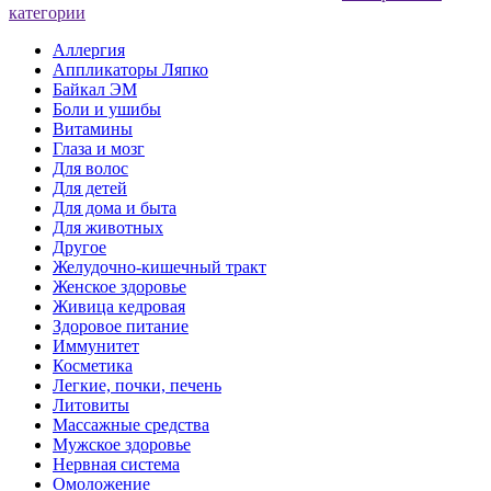
категории
Аллергия
Аппликаторы Ляпко
Байкал ЭМ
Боли и ушибы
Витамины
Глаза и мозг
Для волос
Для детей
Для дома и быта
Для животных
Другое
Желудочно-кишечный тракт
Женское здоровье
Живица кедровая
Здоровое питание
Иммунитет
Косметика
Легкие, почки, печень
Литовиты
Массажные средства
Мужское здоровье
Нервная система
Омоложение