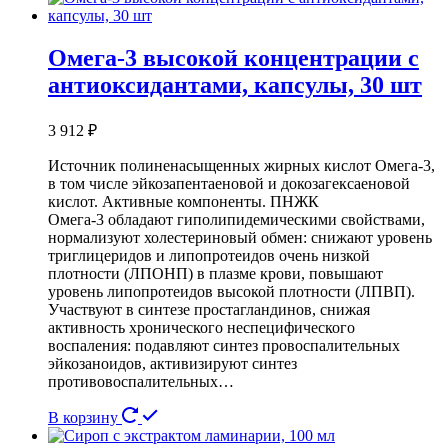
Омега-3 высокой концентрации с
антиоксидантами, капсулы, 30 шт
3 912
₽
Источник полиненасыщенных жирных кислот Омега-3,
в том числе эйкозапентаеновой и докозагексаеновой
кислот. Активные компоненты. ПНЖК
Омега-3 обладают гиполипидемическими свойствами,
нормализуют холестериновый обмен: снижают уровень
триглицеридов и липопротеидов очень низкой
плотности (ЛПОНП) в плазме крови, повышают
уровень липопротеидов высокой плотности (ЛПВП).
Участвуют в синтезе простагландинов, снижая
активность хронического неспецифического
воспаления: подавляют синтез провоспалительных
эйкозаноидов, активизируют синтез
противовоспалительных…
В корзину