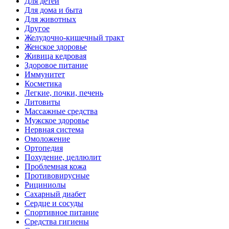
Для детей
Для дома и быта
Для животных
Другое
Желудочно-кишечный тракт
Женское здоровье
Живица кедровая
Здоровое питание
Иммунитет
Косметика
Легкие, почки, печень
Литовиты
Массажные средства
Мужское здоровье
Нервная система
Омоложение
Ортопедия
Похудение, целлюлит
Проблемная кожа
Противовирусные
Рициниолы
Сахарный диабет
Сердце и сосуды
Спортивное питание
Средства гигиены