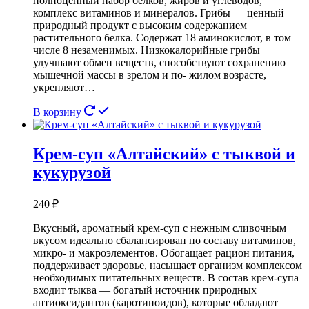
полноценный набор белков, жиров и углеводов,
комплекс витаминов и минералов. Грибы — ценный
природный продукт с высоким содержанием
растительного белка. Содержат 18 аминокислот, в том
числе 8 незаменимых. Низкокалорийные грибы
улучшают обмен веществ, способствуют сохранению
мышечной массы в зрелом и по- жилом возрасте,
укрепляют…
В корзину
Крем-суп «Алтайский» с тыквой и
кукурузой
240
₽
Вкусный, ароматный крем-суп с нежным сливочным
вкусом идеально сбалансирован по составу витаминов,
микро- и макроэлементов. Обогащает рацион питания,
поддерживает здоровье, насыщает организм комплексом
необходимых питательных веществ. В состав крем-супа
входит тыква — богатый источник природных
антиоксидантов (каротиноидов), которые обладают