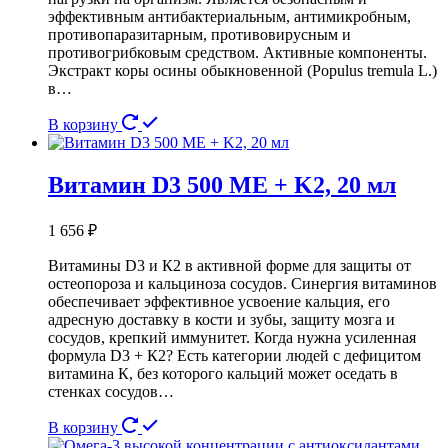
эффективным антибактериальным, антимикробным,
противопаразитарным, противовирусным и
противогрибковым средством. Активные компоненты.
Экстракт коры осины обыкновенной (Populus tremula L.)
в…
В корзину
Витамин D3 500 МЕ + K2, 20 мл
1 656
₽
Витамины D3 и К2 в активной форме для защиты от
остеопороза и кальциноза сосудов. Синергия витаминов
обеспечивает эффективное усвоение кальция, его
адресную доставку в кости и зубы, защиту мозга и
сосудов, крепкий иммунитет. Когда нужна усиленная
формула D3 + К2? Есть категории людей с дефицитом
витамина К, без которого кальций может оседать в
стенках сосудов…
В корзину