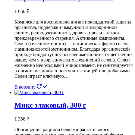
1 656
₽
Комплекс для восстановления антиоксидантной защиты
организма, поддержки иммунной и эндокринной
систем, репродуктивного здоровья, профилактики
преждевременного старения. Активные компоненты.
Селен (селенометионин) — органическая форма селена
с аминокислотой метионином. Благодаря органической
природе биодоступность селенометионина существенно
выше, чем у неорганических соединений селена. Селен
жизненно необходимый микроэлемент, не синтезируется
в организме, должен поступать с пищей или добавками.
Селен играет ключевую…
В корзину
Микс злаковый, 300 г
1 356
₽
Обогащение рациона белками растительного
происхождения, минералами в биодоступной форме,