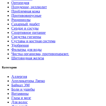
Ортопедия
Похудение, целлюлит
Проблемная кожа
Противовирусные
Рициниолы
Сахарный диабет
Сердце и сосуды
Спортивное питание
Средства гигиены
Суставы и костная система
Удобрения
Фильтры для воды
Чистка организма, противопаразит.
Щитовидная железа
Категории
Аллергия
Аппликаторы Ляпко
Байкал ЭМ
Боли и ушибы
Витамины
Глаза и мозг
Для волос