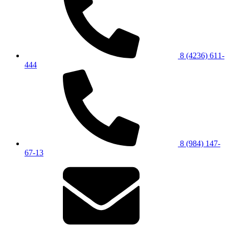
8 (4236) 611-
444
8 (984) 147-
67-13