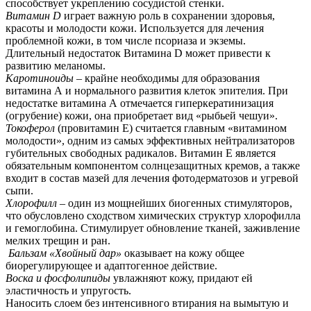
способствует укреплению сосудистой стенки.
Витамин D
играет важную роль в сохранении здоровья,
красоты и молодости кожи. Используется для лечения
проблемной кожи, в том числе псориаза и экземы.
Длительный недостаток Витамина D может привести к
развитию меланомы.
Каротиноиды
– крайне необходимы для образования
витамина А и нормального развития клеток эпителия. При
недостатке витамина А отмечается гиперкератинизация
(огрубение) кожи, она приобретает вид «рыбьей чешуи».
Токоферол
(провитамин Е) считается главным «витамином
молодости», одним из самых эффективных нейтрализаторов
губительных свободных радикалов. Витамин Е является
обязательным компонентом солнцезащитных кремов, а также
входит в состав мазей для лечения фотодерматозов и угревой
сыпи.
Хлорофилл
– один из мощнейших биогенных стимуляторов,
что обусловлено сходством химических структур хлорофилла
и гемоглобина. Стимулирует обновление тканей, заживление
мелких трещин и ран.
Бальзам «Хвойный дар»
оказывает на кожу общее
биорегулирующее и адаптогенное действие.
Воска и фосфолипиды
увлажняют кожу, придают ей
эластичность и упругость.
Наносить слоем без интенсивного втирания на вымытую и