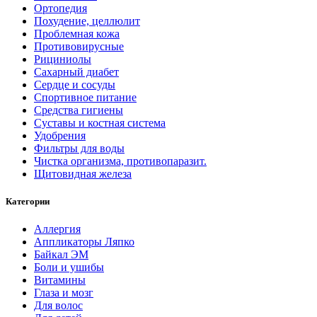
Ортопедия
Похудение, целлюлит
Проблемная кожа
Противовирусные
Рициниолы
Сахарный диабет
Сердце и сосуды
Спортивное питание
Средства гигиены
Суставы и костная система
Удобрения
Фильтры для воды
Чистка организма, противопаразит.
Щитовидная железа
Категории
Аллергия
Аппликаторы Ляпко
Байкал ЭМ
Боли и ушибы
Витамины
Глаза и мозг
Для волос