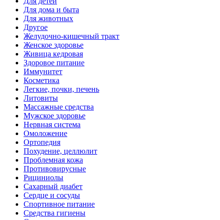
Для детей
Для дома и быта
Для животных
Другое
Желудочно-кишечный тракт
Женское здоровье
Живица кедровая
Здоровое питание
Иммунитет
Косметика
Легкие, почки, печень
Литовиты
Массажные средства
Мужское здоровье
Нервная система
Омоложение
Ортопедия
Похудение, целлюлит
Проблемная кожа
Противовирусные
Рициниолы
Сахарный диабет
Сердце и сосуды
Спортивное питание
Средства гигиены