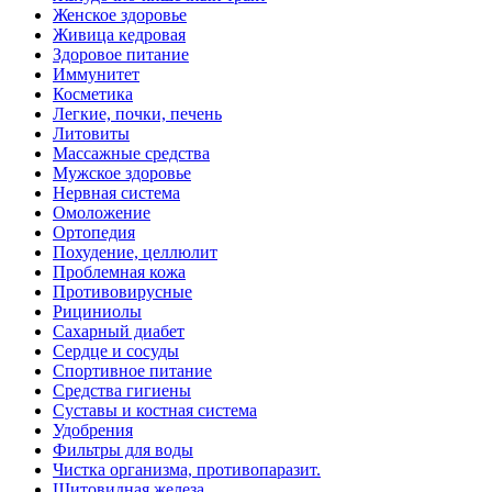
Женское здоровье
Живица кедровая
Здоровое питание
Иммунитет
Косметика
Легкие, почки, печень
Литовиты
Массажные средства
Мужское здоровье
Нервная система
Омоложение
Ортопедия
Похудение, целлюлит
Проблемная кожа
Противовирусные
Рициниолы
Сахарный диабет
Сердце и сосуды
Спортивное питание
Средства гигиены
Суставы и костная система
Удобрения
Фильтры для воды
Чистка организма, противопаразит.
Щитовидная железа