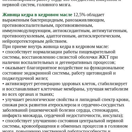
нервной систем, головного мозга.
Живица кедра в кедровом масле
12,5% обладает
выраженным бактерицидным, ранозаживляющим,
противовоспалительным, противоязвенным,
иммуномодулирующим, антиоксидантным, антимутагенным,
противоопухолевым, адаптогенным, антисклеротическим,
нейропротекторным действием.
При приеме внутрь живица кедра в кедровом масле:
• способствует нормализации работы пищеварительной
системы, восстановлению слизистой оболочки ЖКТ при
наличии воспалительных и дегенеративных процессов;
• оказывает благоприятное воздействие на функциональное
состояние эндокринной системы, работу щитовидной и
поджелудочной желез;
• активизирует регенерацию здоровых клеток, стабилизирует
и восстанавливает клеточные мембраны, улучшая метаболизм
во всех органах и тканях;
• улучшает реологические свойства и липидный спектр крови,
снижая риск развития атеросклероза и сердечно-сосудистых
заболеваний (ишемической болезни сердца, стенокардии,
инфаркта миокарда, сердечной недостаточности, инсульта);
• способствует улучшению состояния центральной нервной
системы, кровообращения и обменных процессов в головном
мозге, повышению умственной работоспособности и