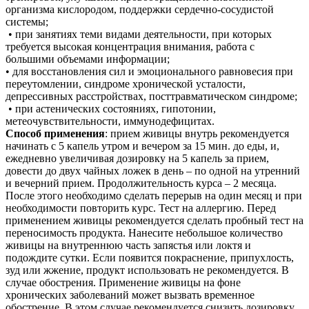
организма кислородом, поддержки сердечно-сосудистой
системы;
• при занятиях теми видами деятельности, при которых
требуется высокая концентрация внимания, работа с
большими объемами информации;
• для восстановления сил и эмоционального равновесия при
переутомлении, синдроме хронической усталости,
депрессивных расстройствах, посттравматическом синдроме;
• при астенических состояниях, гипотонии,
метеочувствительности, иммунодефицитах.
Способ применения
: прием живицы внутрь рекомендуется
начинать с 5 капель утром и вечером за 15 мин. до еды, и,
ежедневно увеличивая дозировку на 5 капель за прием,
довести до двух чайных ложек в день – по одной на утренний
и вечерний прием. Продолжительность курса – 2 месяца.
После этого необходимо сделать перерыв на один месяц и при
необходимости повторить курс. Тест на аллергию. Перед
применением живицы рекомендуется сделать пробный тест на
переносимость продукта. Нанесите небольшое количество
живицы на внутреннюю часть запястья или локтя и
подождите сутки. Если появится покраснение, припухлость,
зуд или жжение, продукт использовать не рекомендуется. В
случае обострения. Применение живицы на фоне
хронических заболеваний может вызвать временное
обострение. В этом случае рекомендуется снизить дозировку