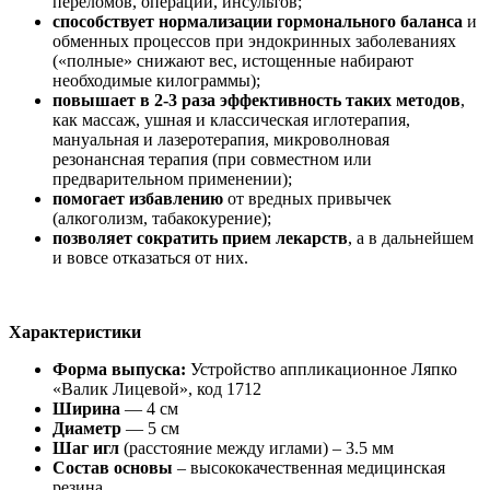
переломов, операций, инсультов;
способствует нормализации гормонального баланса
и
обменных процессов при эндокринных заболеваниях
(«полные» снижают вес, истощенные набирают
необходимые килограммы);
повышает в 2-3 раза эффективность таких методов
,
как массаж, ушная и классическая иглотерапия,
мануальная и лазеротерапия, микроволновая
резонансная терапия (при совместном или
предварительном применении);
помогает избавлению
от вредных привычек
(алкоголизм, табакокурение);
позволяет сократить прием лекарств
, а в дальнейшем
и вовсе отказаться от них.
Характеристики
Форма выпуска:
Устройство аппликационное Ляпко
«Валик Лицевой», код 1712
Ширина
— 4 см
Диаметр
— 5 см
Шаг игл
(расстояние между иглами) – 3.5 мм
Состав
основы
– высококачественная медицинская
резина