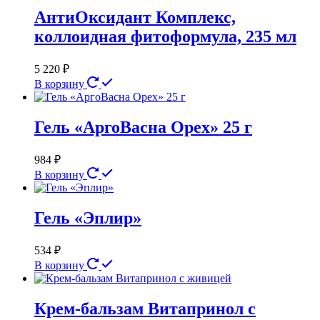
АнтиОксидант Комплекс,
коллоидная фитоформула, 235 мл
5 220
₽
В корзину
Гель «АргоВасна Орех» 25 г
984
₽
В корзину
Гель «Эплир»
534
₽
В корзину
Крем-бальзам Витапринол с