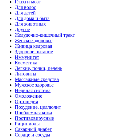
Глаза и мозг
Для волос
Для детей
Для дома и быта
Для животных
Другое
Желудочно-кишечный тракт
Женское здоровье
Живица кедровая
Здоровое питание
Иммунитет
Косметика
Легкие, почки, печень
Литовиты
Массажные средства
Мужское здоровье
Нервная система
Омоложение
Ортопедия
Похудение, целлюлит
Проблемная кожа
Противовирусные
Рициниолы
Сахарный диабет
Сердце и сосуды