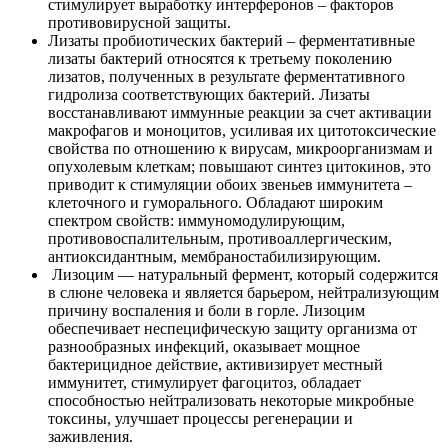
стимулирует выработку интерферонов – факторов
противовирусной защиты.
Лизаты пробиотических бактерий – ферментативные
лизаты бактерий относятся к третьему поколению
лизатов, полученных в результате ферментативного
гидролиза соответствующих бактерий. Лизаты
восстанавливают иммунные реакции за счет активации
макрофагов и моноцитов, усиливая их цитотоксические
свойства по отношению к вирусам, микроорганизмам и
опухолевым клеткам; повышают синтез цитокинов, это
приводит к стимуляции обоих звеньев иммунитета –
клеточного и гуморального. Обладают широким
спектром свойств: иммуномодулирующим,
противовоспалительным, противоаллергическим,
антиоксидантным, мембраностабилизирующим.
Лизоцим — натуральный фермент, который содержится
в слюне человека и является барьером, нейтрализующим
причину воспаления и боли в горле. Лизоцим
обеспечивает неспецифическую защиту организма от
разнообразных инфекций, оказывает мощное
бактерицидное действие, активизирует местный
иммунитет, стимулирует фагоцитоз, обладает
способностью нейтрализовать некоторые микробные
токсины, улучшает процессы регенерации и
заживления.