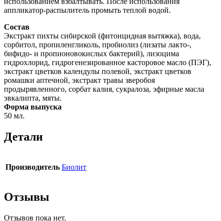
использованием взбалтывать. После использования
аппликатор-распылитель промыть теплой водой.
Состав
Экстракт пихты сибирской (фитонцидная вытяжка), вода,
сорбитол, пропиленгликоль, пробиолиз (лизаты лакто-,
бифидо- и пропионовокислых бактерий), лизоцима
гидрохлорид, гидрогенезированное касторовое масло (ПЭГ),
экстракт цветков календулы полевой, экстракт цветков
ромашки аптечной, экстракт травы зверобоя
продырявленного, сорбат калия, сукралоза, эфирные масла
эвкалипта, мяты.
Форма выпуска
50 мл.
Детали
Производитель
Биолит
Отзывы
Отзывов пока нет.