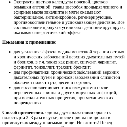
Экстракты цветков календулы полевой, цветков
ромашки аптечной, травы зверобоя продырявленного и
эфирные масла эвкалипта и мяты оказывают
бактерицидное, антимикробное, регенерирующее,
противовоспалительное и успокаивающее действие. Все
составляющие продукта усиливают действие друг друга,
оказывая синергетический эффект.
Показания к применению:
для усиления эффекта медикаментозной терапии острых
и хронических заболеваний верхних дыхательных путей
и бронхов, в т.ч. таких как ринит, синусит, ларингит,
фарингит, тонзиллит, трахеит, бронхит;
для профилактики хронических заболеваний верхних
дыхательных путей и бронхов; заболеваний слизистой
оболочки полости рта, десен и гортани;
для восстановления местного иммунитета после
перенесенных гриппа и других вирусных инфекций,
при воспалительных процессах, при механических
повреждениях.
Способ применения
: одним-двумя нажатиями орошать
полость рта 2–3 раза в сутки, после приема пищи или в
промежутках между приемами пищи. Не глотать! Перед