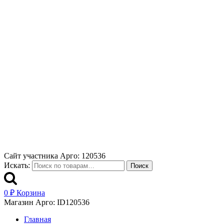
Сайт участника Арго: 120536
Искать:
Поиск
0
₽
Корзина
Магазин Арго: ID120536
Главная