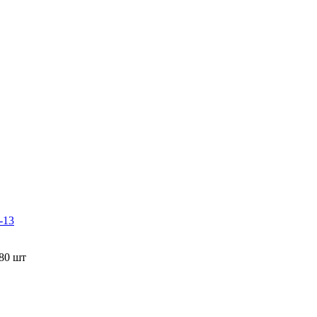
-13
80 шт