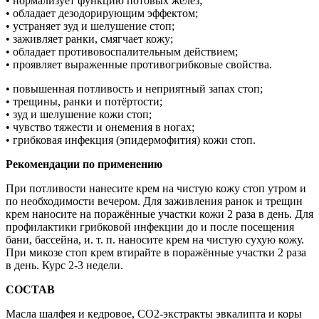
• нормализует функцию потовых желез;
• обладает дезодорирующим эффектом;
• устраняет зуд и шелушение стоп;
• заживляет ранки, смягчает кожу;
• обладает противовоспалительным действием;
• проявляет выраженные противогрибковые свойства.
• повышенная потливость и неприятный запах стоп;
• трещины, ранки и потёртости;
• зуд и шелушение кожи стоп;
• чувство тяжести и онемения в ногах;
• грибковая инфекция (эпидермофития) кожи стоп.
Рекомендации по применению
При потливости нанесите крем на чистую кожу стоп утром и
по необходимости вечером. Для заживления ранок и трещин
крем наносите на поражённые участки кожи 2 раза в день. Для
профилактики грибковой инфекции до и после посещения
бани, бассейна, и. т. п. наносите крем на чистую сухую кожу.
При микозе стоп крем втирайте в поражённые участки 2 раза
в день. Курс 2-3 недели.
СОСТАВ
Масла шалфея и кедровое, СО2-экстракты эвкалипта и коры