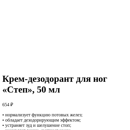
Крем-дезодорант для ног
«Степ», 50 мл
654
₽
• нормализует функцию потовых желез;
• обладает дезодорирующим эффектом;
• устраняет зуд и шелушение стоп;